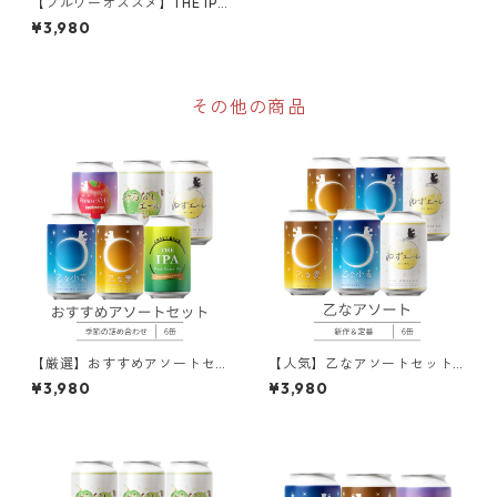
【ブルワーオススメ】THE IPA
West Caost IPA 6本入｜クラ
¥3,980
フトビール
その他の商品
【厳選】おすすめアソートセ
【人気】乙なアソートセット 6
ット 6本入｜季節のクラフトビ
本入｜比べ飲みクラフトビー
¥3,980
¥3,980
ール
ル