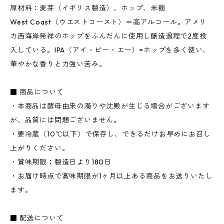
原材料：麦芽（イギリス製造）、ホップ、米麹
West Coast（ウエストコースト）＝高アルコール。アメリ
カ西海岸発祥のホップをふんだんに使用し醸造過程で2度投
入している。IPA（アイ・ピー・エー）=ホップを多く使い、
華やかな香りと力強い苦み。
■ 商品について
・本商品は酵母由来の濁りや沈殿が生じる場合がございます
が、品質には問題ございません。
・要冷蔵（10℃以下）で保存し、できるだけお早めにお召し
上がりください。
・賞味期限：製造日より180日
・お届け時点で賞味期限が1ヶ月以上ある商品をお送りいたし
ます。
■ 配送について