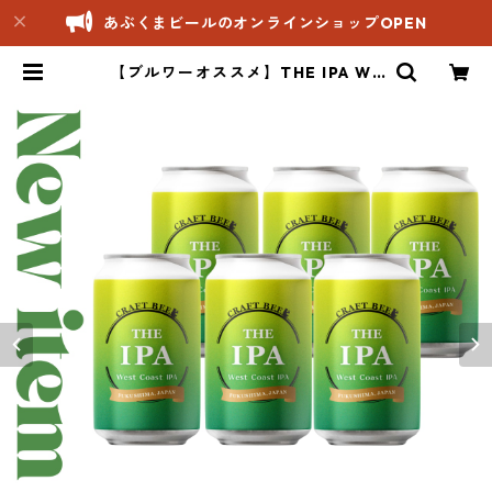
あぶくまビールのオンラインショップOPEN
【ブルワーオススメ】THE IPA We
st Caost IPA 6本入｜クラフトビー
ル | あぶくまビールオンラインショ
ップ