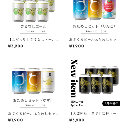
【こだわり】さるなしエール F
あぶくまビールおためしセッ
ruit Ale 6本入｜玉川村特産品
ト（りんご）｜飲み比べクラ
¥3,980
¥1,900
クラフトビール
フトビール
あぶくまビールおためしセッ
【大雷神社コラボ】雷神エー
ト（ゆず）｜飲み比べクラフ
ル Spice Ale 6本入｜生姜と胡
¥1,900
¥3,980
トビール
椒