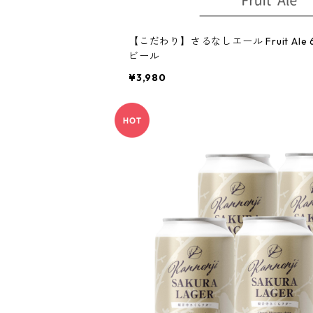
【こだわり】さるなしエール Fruit A
ビール
¥3,980