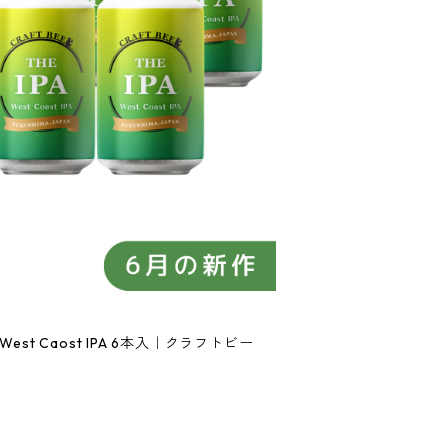
est Caost IPA 6本入｜クラフトビー