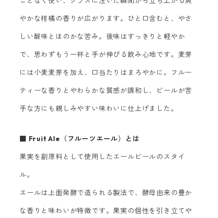
ことなく使い、グラスに注いだ瞬間から立ち上がる爽
やかな柑橘の香りが広がります。ひと口含むと、やさ
しい酸味とほのかな苦み。後味はすっきりと軽やか
で、思わずもう一杯と手が伸びる飲み心地です。麦芽
には小麦麦芽を加え、口当たりはまろやかに。フルー
ティーな香りとやわらかな質感が調和し、ビールが苦
手な方にも親しみやすい味わいに仕上げました。
■ Fruit Ale（フルーツエール）とは
果実を副原料として使用したエールビールのスタイ
ル。
エールは上面発酵で造られる製法で、酵母由来の豊か
な香りと味わいが特徴です。果実の個性を引き立てや