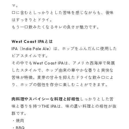
マ。
口に含むとしっかりとした苦味を感じながらも、後味
はすっきりとドライ。
もう一口飲みたくなるキレの良さが魅力です。
West Coast IPAとは
IPA（India Pale Ale）は、ホップをふんだんに使用した
ビアスタイルです。
その中でもWest Coast IPAは、アメリカ西海岸で発展
したスタイルで、ホップ由来の華やかな香りと爽快な
苦味が特徴。麦芽の甘みを抑えたドライな飲み口によ
り、ホップの個性を存分に楽しむことができます。
肉料理やスパイシーな料理と好相性
しっかりとした苦
味と香りを持つTHE IPAは、味の濃い料理との相性が抜
群です。
・焼肉
・BBQ