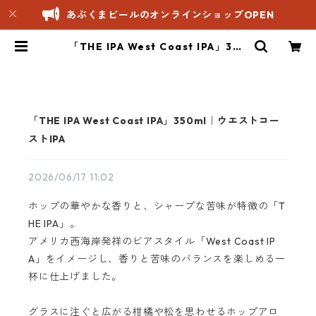
あぶくまビールのオンラインショップOPEN
「THE IPA West Coast IPA」350
ml｜ウエストコーストIPA | あぶく
まビールオンラインショップ
「THE IPA West Coast IPA」350ml｜ウエストコー
ストIPA
2026/06/17 11:02
ホップの華やかな香りと、シャープな苦味が特徴の「T
HE IPA」。
アメリカ西海岸発祥のビアスタイル「West Coast IP
A」をイメージし、香りと苦味のバランスを楽しめる一
杯に仕上げました。
グラスに注ぐと広がる柑橘や松を思わせるホップアロ